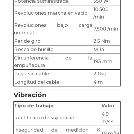
Potencia suministrada
550 W
10,500
Revoluciones marcha en vacío
/min
Revoluciones bajo carga
7,500 /min
nominal
Par de giro
2.5 Nm
Rosca de husillo
M 14
Circunferencia de la
193 mm
empuñadura
Peso sin cable
2.1 kg
Longitud del cable
4 m
Vibración
Tipo de trabajo
Valor
4.9
Rectificado de superficie
m/s²
Inseguridad de medición K
1.5 m/s²