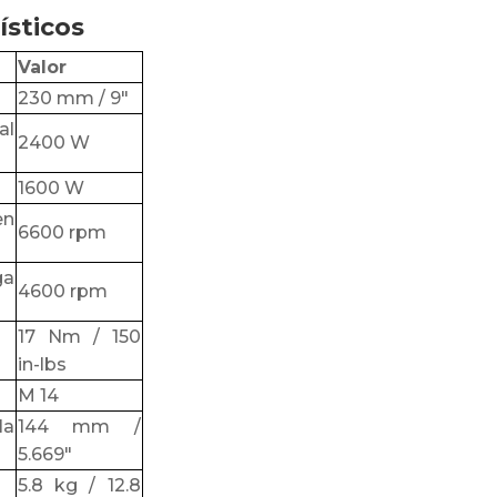
ísticos
Valor
230 mm / 9″
l
2400 W
1600 W
en
6600 rpm
ga
4600 rpm
17 Nm / 150
in-lbs
M 14
la
144 mm /
5.669″
5.8 kg / 12.8