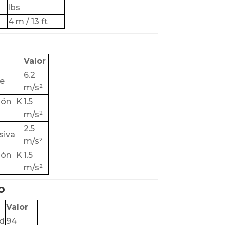
lbs
4 m / 13 ft
Valor
6.2
ie
m/s²
ión K
1.5
m/s²
2.5
siva
m/s²
ión K
1.5
m/s²
o
Valor
d
94