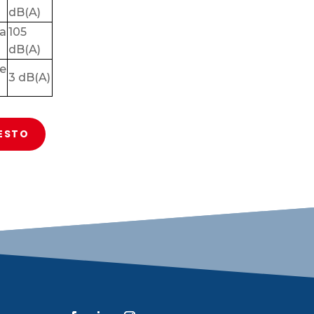
dB(A)
a
105
dB(A)
e
3 dB(A)
UESTO