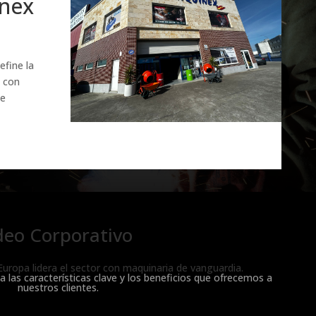
nex
fine la
l con
ue
deo Corporativo
opa lidera el sector con maquinaria de vanguardia.
 las características clave y los beneficios que ofrecemos a
nuestros clientes.