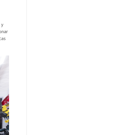
 y
onar
cas