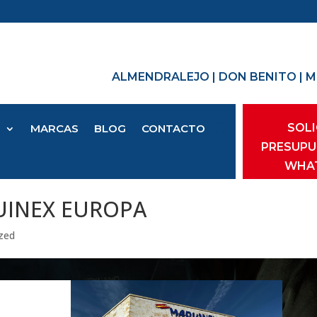
ALMENDRALEJO
|
DON BENITO
|
M
SOLI
O
MARCAS
BLOG
CONTACTO
PRESUPU
WHA
UINEX EUROPA
zed